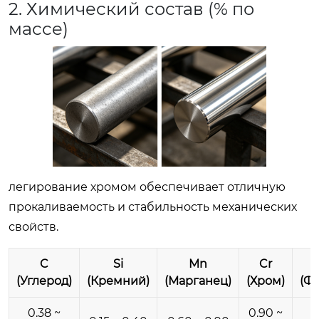
2. Химический состав (% по
массе)
легирование хромом обеспечивает отличную
прокаливаемость и стабильность механических
свойств.
C
Si
Mn
Cr
(Углерод)
(Кремний)
(Марганец)
(Хром)
(Ф
0.38 ~
0.90 ~