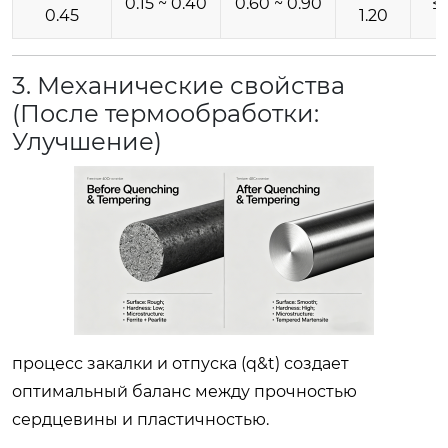
0.15 ~ 0.40
0.60 ~ 0.90
≤ 
0.45
1.20
3. Механические свойства
(После термообработки:
Улучшение)
процесс закалки и отпуска (q&t) создает
оптимальный баланс между прочностью
сердцевины и пластичностью.