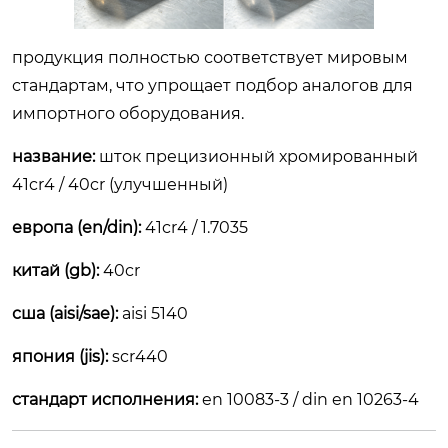
продукция полностью соответствует мировым
стандартам, что упрощает подбор аналогов для
импортного оборудования.
название:
шток прецизионный хромированный
41cr4 / 40cr (улучшенный)
европа (en/din):
41cr4 / 1.7035
китай (gb):
40cr
сша (aisi/sae):
aisi 5140
япония (jis):
scr440
стандарт исполнения:
en 10083-3 / din en 10263-4