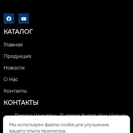


КАТАЛОГ
Главная
Продукция
Новости
О Нас
Контакты
КОНТАКТЫ
Дорога Цзинтянь, 11, город Худай, Уси, Цзянсу,

Китай
Мы используем файлы cookie для улучшения
вашего опыта просмотра.