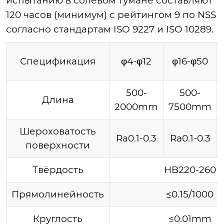
испытанию в солевом тумане составляют
120 часов (минимум) с рейтингом 9 по NSS
согласно стандартам ISO 9227 и ISO 10289.
Спецификация
φ4-φ12
φ16-φ50
500-
500-
Длина
2000mm
7500mm
Шероховатость
Ra0.1-0.3
Ra0.1-0.3
поверхности
Твёрдость
HB220-260
Прямолинейность
≤0.15/1000
Круглость
≤0.01mm