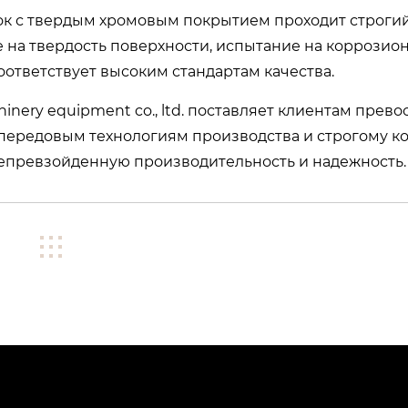
ок с твердым хромовым покрытием проходит строги
е на твердость поверхности, испытание на коррозио
 соответствует высоким стандартам качества.
inery equipment co., ltd. поставляет клиентам прев
ередовым технологиям производства и строгому к
непревзойденную производительность и надежность.