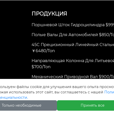
ПРОДУКЦИЯ
Поршневой Шток Гидроцилиндра $99
Полые Валы Для Автомобилей $850/t
45C Прецизионный Линейный Стальн
￥6480/ton
Направляющая Колонна Для Литьев
$700/ton
Механический Приводной Вал $900/t
ользуем файлы cookie для улучшения вашего опыта просмо
жая использовать этот сайт, вы соглашаетесь с нашей
Поли
ание
енциальности.
Только необходимые
Принять все