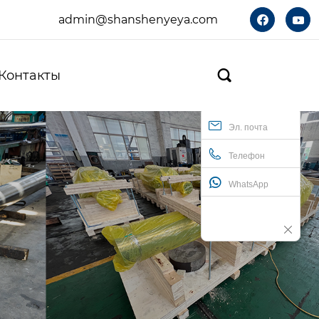
admin@shanshenyeya.com


Контакты

Эл. почта
Телефон
WhatsApp