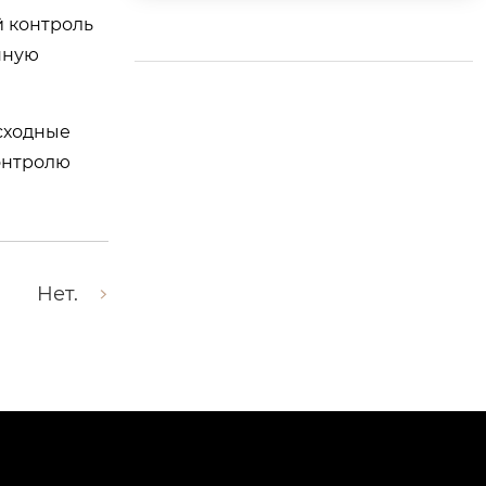
ния и прецизионна
й контроль
я обработка валов д
нную
линой до 10,6 м
осходные
онтролю
Нет.