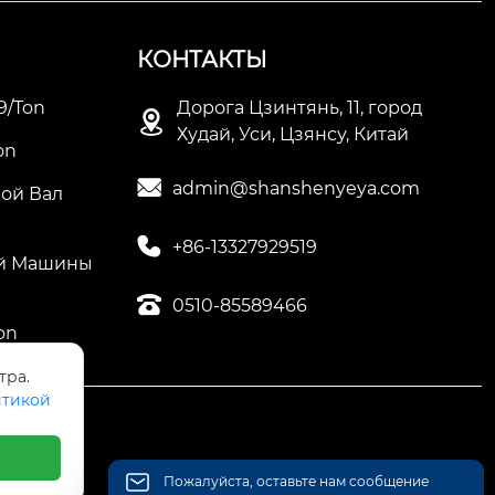
КОНТАКТЫ
9/ton
Дорога Цзинтянь, 11, город

Худай, Уси, Цзянсу, Китай
on

admin@shanshenyeya.com
ой Вал

+86-13327929519
ой Машины

0510-85589466
on
тра.
тикой
Пожалуйста, оставьте нам сообщение