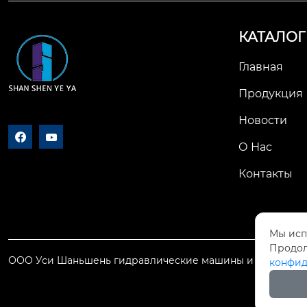
КАТАЛОГ
Главная
Продукция
Новости


О Нас
Контакты
Мы исп
Продол
ООО Уси Шаньшень гидравлические машины и оборудов
конфид