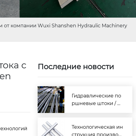
от компании Wuxi Shanshen Hydraulic Machinery
ока с
Последние новости
en
Гидравлические по
ршневые штоки / П
олное руководство
по выбору хромиро
ванных штоков: мат
Технологическая ин
 технологий
ериалы, термообра
струкция производ