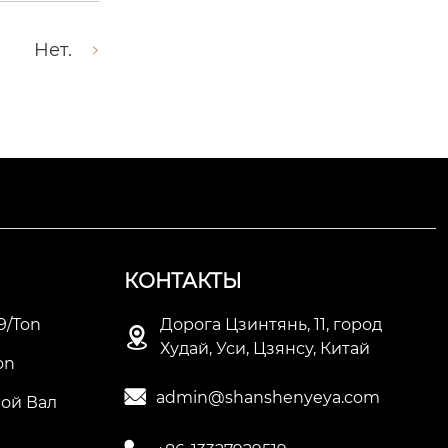
Нет.
КОНТАКТЫ
9/ton
Дорога Цзинтянь, 11, город

Худай, Уси, Цзянсу, Китай
on

admin@shanshenyeya.com
ой Вал