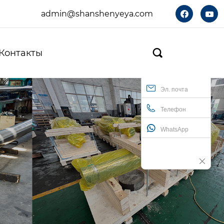
admin@shanshenyeya.com


Контакты

Эл. почта
Телефон
WhatsApp