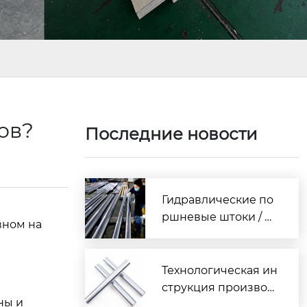
ков?
Последние новости
Гидравлические по
ршневые штоки / П
вном на
олное руководство
по выбору хромиро
ванных штоков: мат
Технологическая ин
ериалы, термообра
струкция производ
ны и
ботка, толщина пок
ства хромированны