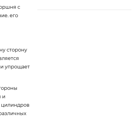
я обработка валов д
поршня с
линой до 10,6 м
ие. его
ну сторону
вляется
 и упрощает
стороны
 и
п цилиндров
 различных