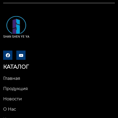
ройки пресс-формы 
х машин и другого а
колонна выполняет
втоматического обо
 функцию фиксации 
рудования. также дл
и поддержки, обесп
я линейных валов…
ечивая стабильност
ь конструкции. кром
е того, направляющ
ая колонна помогае
т точно регулироват


ь положение пресс-
формы, гарантируя
КАТАЛОГ
 точное соблюдени
е высоты, положени
Главная
я по горизонтали и
Продукция
 вертикали. это обес
печивает более ста
Новости
бильное и точное с
О Нас
жатие между пресс-
плитой и формой.