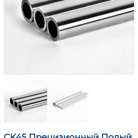
CK45 Прецизионный Полый