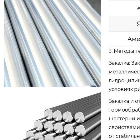
Аме
3. Методы 
Закалка: З
s45c прецизионный поршневой с
металличес
тержень, линейный стальной вал
гидроцилин
с линейным подшипником, жестк
условиях р
ий хромированный полый вал $9
00/ton
Закалка и 
термообраб
шестерни и
свойствами
от стабильн