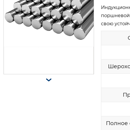
Индукционн
поршневой 
точный поршневой шток из нерж
свою устой
авеющей стали 304, стальной вал
линейного подшипника, полый и
полный хромированный вал. $90
0/ton
Шерохо

Пр
45c прецизионный линейный ста
Полное 
льной вал ￥6480/ton