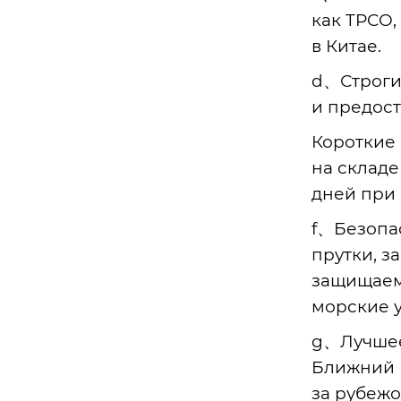
да.
как TPCO,
в Китае.
d、Строги
и предос
5-тонный вилочный погрузчик, ру
Короткие 
левой поршневой шток, прецизи
на складе
онный поршневой шток, линейны
дней при
й стальной вал с линейным подш
ипником, хромированный полиро
f、Безопа
ванный вал с высокой жесткость
прутки, 
ю. возможность индивидуального
защищаем
заказа. прямая продажа с завода.
морские 
g、Лучшее
Ближний В
за рубежо