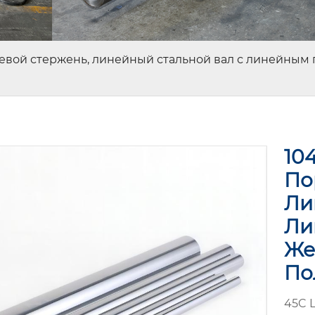
вой стержень, линейный стальной вал с линейным
10
По
Ли
Ли
Же
По
45C 