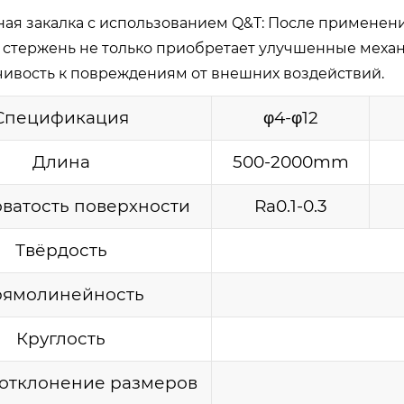
ая закалка с использованием Q&T: После применен
стержень не только приобретает улучшенные механи
чивость к повреждениям от внешних воздействий.
Спецификация
φ4-φ12
Длина
500-2000mm
ватость поверхности
Ra0.1-0.3
Твёрдость
ямолинейность
Круглость
отклонение размеров