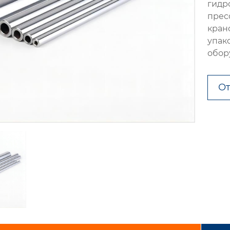
гидр
прес
кран
упак
обор
От