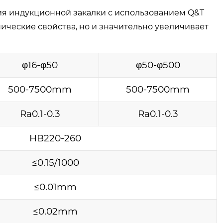
ия индукционной закалки с использованием Q&T
ческие свойства, но и значительно увеличивает
φ16-φ50
φ50-φ500
500-7500mm
500-7500mm
Ra0.1-0.3
Ra0.1-0.3
HB220-260
≤0.15/1000
≤0.01mm
≤0.02mm