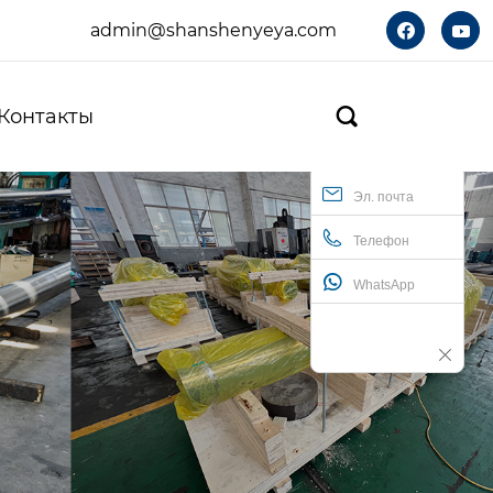
admin@shanshenyeya.com


Контакты

Эл. почта
Телефон
WhatsApp