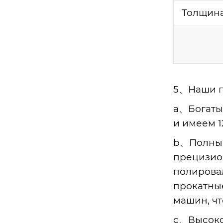
Толщина
5、Наши п
a、Богаты
и имеем 1
наклонный поршневой шток вило
b、Полные
чного погрузчика, прецизионный
прецизио
поршневой шток, линейный сталь
полирова
ной вал, линейный подшипников
прокатны
ый вал, жесткий хромированный
машин, ч
полированный вал, доступна каст
омизация, прямая продажа с заво
c、Высоко