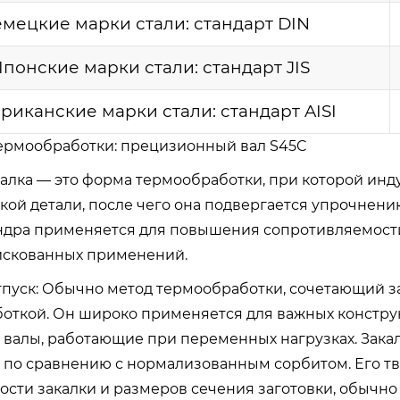
емецкие марки стали: стандарт DIN
Японские марки стали: стандарт JIS
риканские марки стали: стандарт AISI
термообработки: прецизионный вал S45C
акалка — это форма термообработки, при которой ин
кой детали, после чего она подвергается упрочнен
дра применяется для повышения сопротивляемости
искованных применений.
отпуск: Обычно метод термообработки, сочетающий з
откой. Он широко применяется для важных конструкц
 валы, работающие при переменных нагрузках. Зак
 по сравнению с нормализованным сорбитом. Его тве
ости закалки и размеров сечения заготовки, обычно