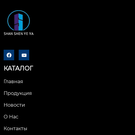
о оборудовании, где 
автоматического об
они используются д
орудования.
ля поддержки вращ
ающихся режущих и
нструментов или за
готовок, обеспечив
ая высокоточные оп
ерации.



высокоскоростные
 токарные станки: в
КАТАЛОГ
 процессе высокоск
оростной резки пол
Главная
ые шлифованные в
Продукция
алы могут эффектив
но снижать крутящи
Новости
й момент резания и 
О Нас
нагрузку на инстру
мент, повышая эфф
Контакты
ективность резания 