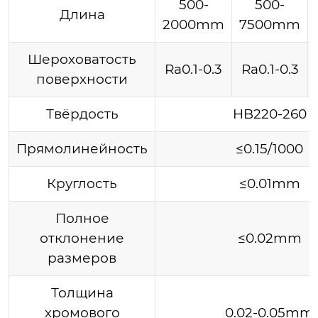
500-
500-
Длина
2000mm
7500mm
Шероховатость
Ra0.1-0.3
Ra0.1-0.3
поверхности
Твёрдость
HB220-260
Прямолинейность
≤0.15/1000
Круглость
≤0.01mm
Полное
отклонение
≤0.02mm
размеров
Толщина
хромового
0.02-0.05mm