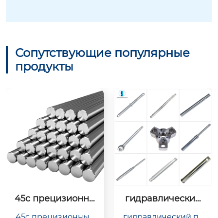
Сопутствующие популярные
продукты
45c прецизионны
гидравлический
й линейный сталь
 поршень, гидрав
45c прецизионный
гидравлический по