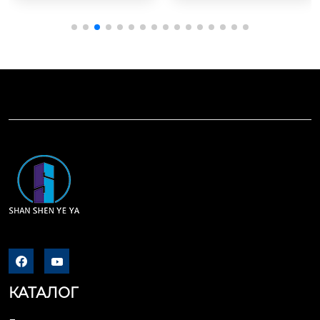
 полый вал $900/t
ал.  $900/ton
яг, прессов, штампо
етствии с государст
on
вочных машин, анте
венными стандарта
нн, подъемников, кр
ми и спецификация
анов, литьевых маш
ми, которые соответ
ин, запечатывающи
ствуют или превыш
х машин, упаковочн
ают технические тр
ых машин и другого 
ебования. он изгото
автоматического об
влен с использован
орудования. также д
ием передовых мет
ля линейных валов…
одов, таких как прец
изионное холодное
 волочение, точная
 шлифовка и высоко
точная полировка. к
роме того, вал обла


дает высокой прочн
остью, износостойк
КАТАЛОГ
остью и устойчивос