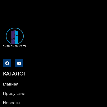
Долгосрочное план
Конкуренция и клю
ирование и устойчи
чевые игроки на ры
вость

нке

Партнерство с наде
Особенности цено...
жными поставщика
ми

Опто...


КАТАЛОГ
Главная
Продукция
Новости