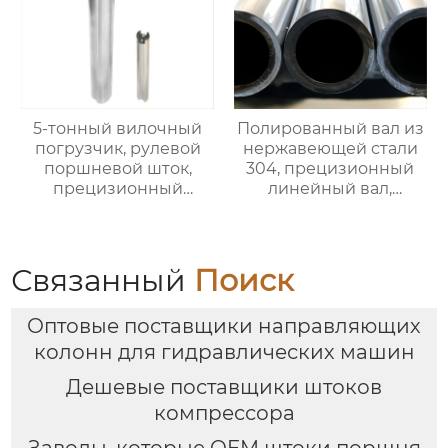
жесткий
хромированный
полированный вал,
доступна
кастомизация, прямая
продажа с завода.
5-тонный вилочный
Полированный вал из
погрузчик, рулевой
нержавеющей стали
поршневой шток,
304, прецизионный
прецизионный
линейный вал,
поршневой шток,
стальной вал с
линейный стальной
линейным
вал с линейным
подшипником,
подшипником,
хромированный
Связанный
Поиск
хромированный
полый вал $900/ton
полированный вал с
Оптовые поставщики направляющих
высокой жесткостью.
Возможность
колонн для гидравлических машин
индивидуального
Дешевые поставщики штоков
заказа. Прямая
продажа с завода.
компрессора
Заводы, которые OEM штоки поршня