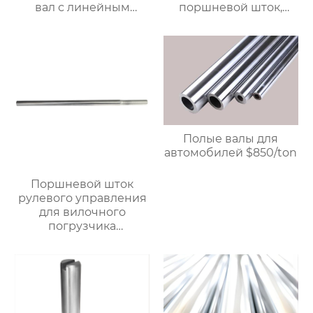
вал с линейным
поршневой шток,
подшипником,
линейный стальной
жесткий
вал, вал с линейными
хромированный
подшипниками,
полированный
жесткий
вал.$850/Ton
хромированный
полированный вал.
Возможна
индивидуальная
настройка, прямая
Полые валы для
продажа с завода.
автомобилей $850/ton
Поршневой шток
рулевого управления
для вилочного
погрузчика
грузоподъемностью 5
тонн, прецизионный
поршневой шток,
линейный стальной
вал, линейный
подшипниковый вал,