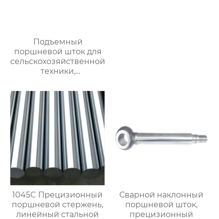
Подъемный
поршневой шток для
сельскохозяйственной
техники,
прецизионный
поршневой шток,
линейный стальной
вал, вал с линейными
подшипниками,
жесткий
хромированный
полированный вал.
Возможна
индивидуальная
настройка, прямая
продажа с завода.
1045C Прецизионный
Сварной наклонный
поршневой стержень,
поршневой шток,
линейный стальной
прецизионный