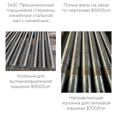
S45C Прецизионный
Полые валы на заказ
поршневой стержень,
по чертежам.$900/ton
линейный стальной
вал с линейным
подшипником,
жесткий
хромированный
полый вал $900/TON
Колонна для
вулканизационной
машины $900/ton
Направляющая
колонна для литьевой
машины $700/ton