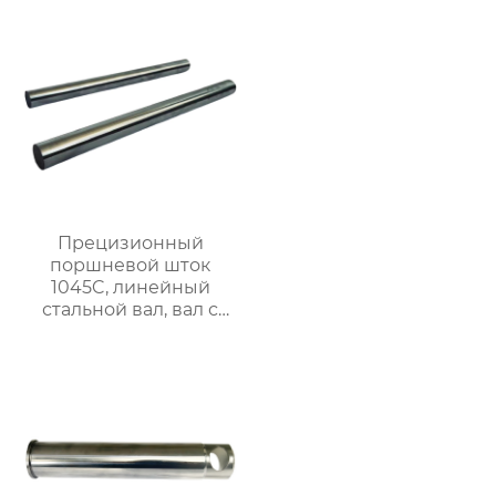
Прецизионный
поршневой шток
1045C, линейный
стальной вал, вал с
линейными
подшипниками,
жесткий
хромированный
полированный вал.
$900/ton