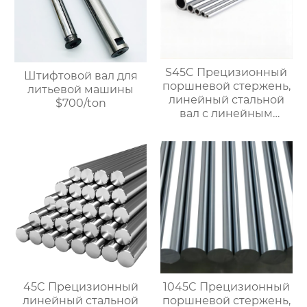
полированный вал,
доступна
кастомизация, прямая
продажа с завода.
S45C Прецизионный
Штифтовой вал для
поршневой стержень,
литьевой машины
линейный стальной
$700/ton
вал с линейным
подшипником,
жесткий
хромированный
полый вал $900/TON
45C Прецизионный
1045C Прецизионный
линейный стальной
поршневой стержень,