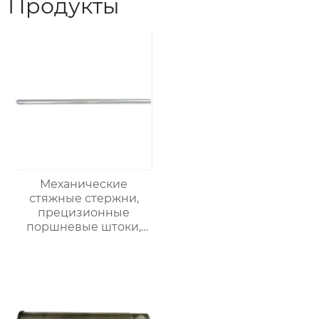
Продукты
Механические
стяжные стержни,
прецизионные
поршневые штоки,
линейные стальные
валы, валы с
линейными
подшипниками,
жесткие
хромированные