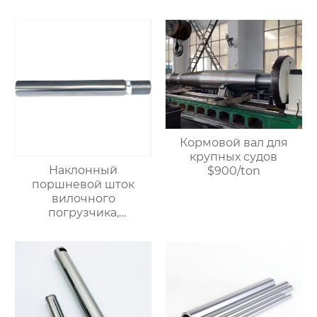
жесткий
хромированный
полированный вал.
$900/ton
Кормовой вал для
крупных судов
Наклонный
$900/ton
поршневой шток
вилочного
погрузчика,
прецизионный
поршневой шток,
линейный стальной
вал, линейный
подшипниковый вал,
жесткий
хромированный