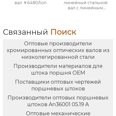
вал ￥6480/ton
линейный стальной
вал с линейным
подшипником,
жесткий
хромированный
полированный
Связанный
Поиск
вал.$850/Ton
Оптовые производители
хромированных оптических валов из
низколегированной стали
Производители материалов для
штока поршня OEM
Поставщики оптовых чертежей
поршневых штоков
Производители оптовых поршневых
штоков An36001 05.19 A
Оптовые механические