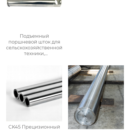
полированные валы.
Возможна
индивидуальная
настройка, прямая
продажа с завода.
Подъемный
поршневой шток для
сельскохозяйственной
техники,
прецизионный
поршневой шток,
линейный стальной
вал, вал с линейными
подшипниками,
жесткий
хромированный
полированный вал.
Возможна
индивидуальная
настройка, прямая
продажа с завода.
CK45 Прецизионный