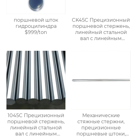
доступна
кастомизация, прямая
продажа с завода.
поршневой шток
CK45C Прецизионный
гидроцилиндра
поршневой стержень,
$999/ton
линейный стальной
вал с линейным
подшипником,
жесткий
хромированный
полый вал $900/ton
1045C Прецизионный
Механические
поршневой стержень,
стяжные стержни,
линейный стальной
прецизионные
вал с линейным
поршневые штоки,