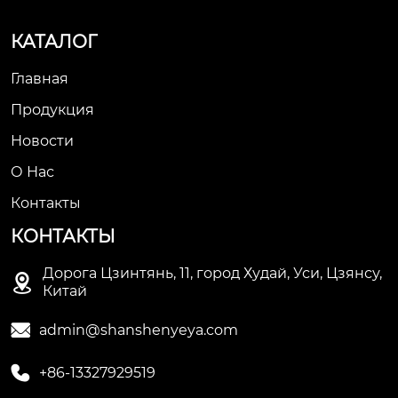
КАТАЛОГ
Главная
Продукция
Новости
О Нас
Контакты
КОНТАКТЫ
Дорога Цзинтянь, 11, город Худай, Уси, Цзянсу,

Китай

admin@shanshenyeya.com

+86-13327929519