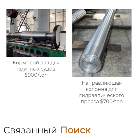
подшипником,
линейные стальные
жесткий
валы, валы с
хромированный
линейными
полированный
подшипниками,
вал.$850/Ton
жесткие
хромированные
полированные валы.
Возможна
индивидуальная
настройка, прямая
Кормовой вал для
продажа с завода.
крупных судов
$900/ton
Направляющая
колонна для
гидравлического
пресса $700/ton
Связанный
Поиск