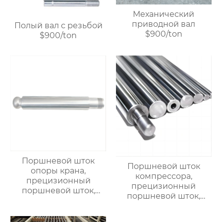
Механический
приводной вал
Полый вал с резьбой
$900/ton
$900/ton
Поршневой шток
Поршневой шток
опоры крана,
компрессора,
прецизионный
прецизионный
поршневой шток,
поршневой шток,
линейный стальной
линейный стальной
вал, линейный
вал, вал с линейными
подшипниковый вал,