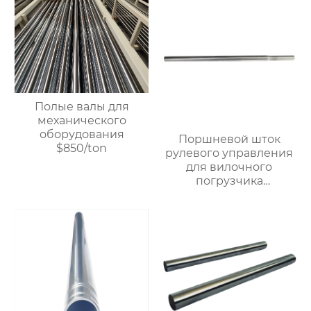
подшипниками,
жесткий
жесткий
хромированный
хромированный
полированный вал,
полированный вал.
доступна
Возможна
кастомизация, прямая
индивидуальная
продажа с завода.
настройка, прямая
продажа с завода.
Полые валы для
механического
оборудования
Поршневой шток
$850/ton
рулевого управления
для вилочного
погрузчика
грузоподъемностью 5
тонн, прецизионный
поршневой шток,
линейный стальной
вал, линейный
подшипниковый вал,
жесткий
хромированный
полированный вал,