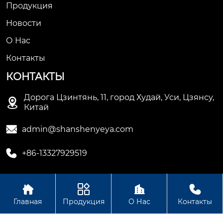
Продукция
Новости
О Нас
Контакты
КОНТАКТЫ
Дорога Цзинтянь, 11, город Худай, Уси, Цзянсу,

Китай

admin@shanshenyeya.com

+86-13327929519




ООО Уси Шаньшень гидравлические машины и
Главная
Продукция
О Нас
Контакты
оборудование