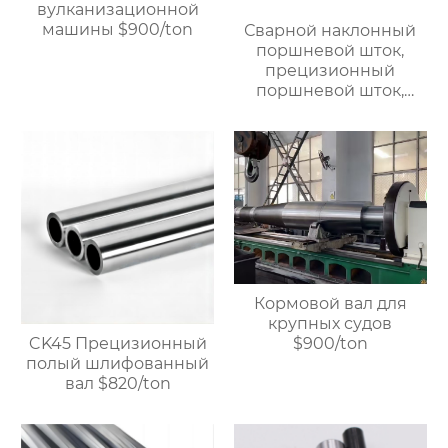
вулканизационной
машины $900/ton
Сварной наклонный
поршневой шток,
прецизионный
поршневой шток,
линейный стальной
вал, вал с линейными
подшипниками,
жесткий
хромированный
полированный вал.
Возможна
индивидуальная
настройка, прямая
продажа с завода.
Кормовой вал для
крупных судов
CK45 Прецизионный
$900/ton
полый шлифованный
вал $820/ton