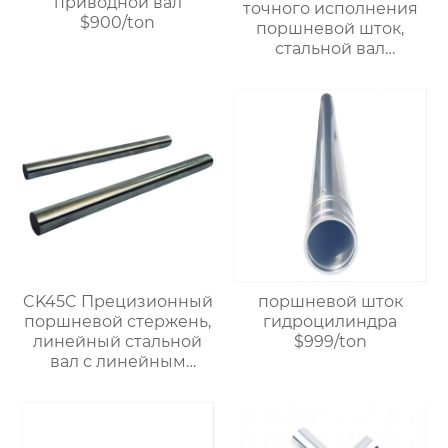
приводной вал
точного исполнения
$900/ton
поршневой шток,
стальной вал
линейного
подшипника, твердый
хромированный и
полый вал.$799/ton
CK45C Прецизионный
поршневой шток
поршневой стержень,
гидроцилиндра
линейный стальной
$999/ton
вал с линейным
подшипником,
жесткий
хромированный
полый вал $900/ton