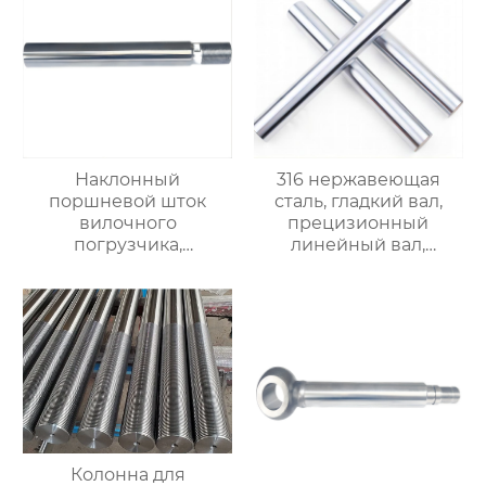
Наклонный
316 нержавеющая
поршневой шток
сталь, гладкий вал,
вилочного
прецизионный
погрузчика,
линейный вал,
прецизионный
стальной вал,
поршневой шток,
линейный
линейный стальной
подшипниковый вал,
вал, линейный
цельный
подшипниковый вал,
хромированный
жесткий
полый вал.$950/Ton
хромированный
полированный вал,
доступна
кастомизация, прямая
Колонна для
продажа с завода.