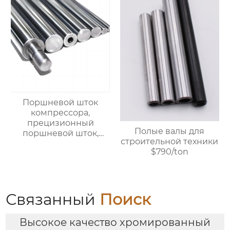
Поршневой шток
компрессора,
прецизионный
Полые валы для
поршневой шток,
строительной техники
линейный стальной
$790/ton
вал, вал с линейными
подшипниками,
жесткий
хромированный
Связанный
Поиск
полированный вал.
Возможна
индивидуальная
Высокое качество хромированный
настройка, прямая