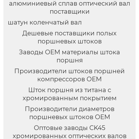
алюминиевый сплав оптический вал
продажа с завода.
поставщики
шатун коленчатый вал
Дешевые поставщики полых
поршневых штоков
Заводы OEM материалы штока
поршня
Производители штоков поршней
компрессоров OEM
Шток поршня из титана с
хромированным покрытием
Производители диаметров
поршневых штоков OEM
Оптовые заводы CK45
хромированных оптических валов