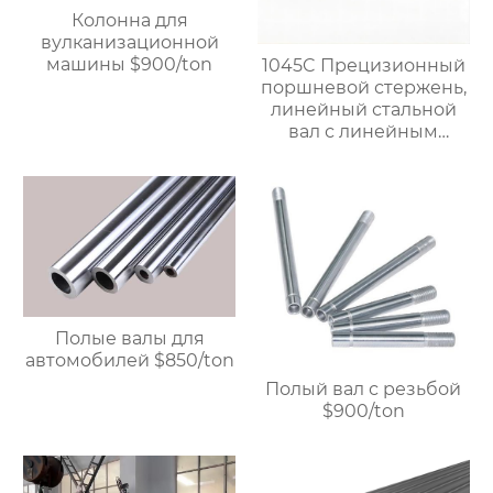
Колонна для
вулканизационной
машины $900/ton
1045C Прецизионный
поршневой стержень,
линейный стальной
вал с линейным
подшипником,
жесткий
хромированный
полый вал $900/ton
Полые валы для
автомобилей $850/ton
Полый вал с резьбой
$900/ton