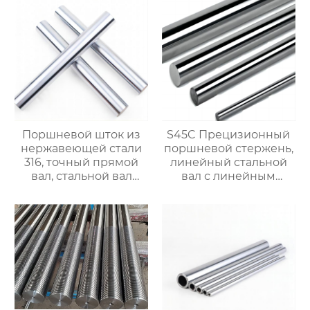
поршневой шток,
$900/Ton
линейный стальной
вал, линейный
подшипниковый вал,
жесткий
хромированный
полированный вал,
доступна
кастомизация, прямая
продажа с завода.
Поршневой шток из
S45C Прецизионный
нержавеющей стали
поршневой стержень,
316, точный прямой
линейный стальной
вал, стальной вал
вал с линейным
линейного
подшипником,
подшипника, полый и
жесткий
цельный
хромированный
хромированный вал.
полированный вал
$900/Ton
$850/ton