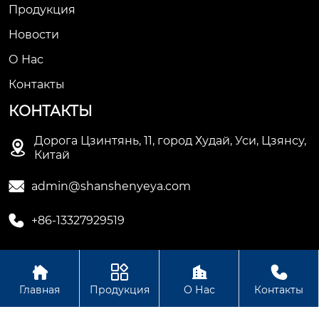
Продукция
Новости
О Нас
Контакты
КОНТАКТЫ
Дорога Цзинтянь, 11, город Худай, Уси, Цзянсу,

Китай

admin@shanshenyeya.com

+86-13327929519




ООО Уси Шаньшень гидравлические машины и
Главная
Продукция
О Нас
Контакты
оборудование