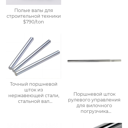
Полые валы для
строительной техники
$790/ton
Точный поршневой
шток из
Поршневой шток
нержавеющей стали,
рулевого управления
стальной вал
для вилочного
линейного
погрузчика
подшипника, полый и
грузоподъемностью 5
цельный
тонн, прецизионный
хромированный вал.