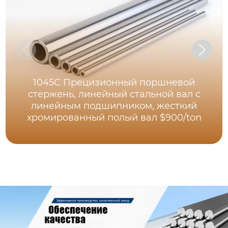
1045C Прецизионный поршневой
стержень, линейный стальной вал с
линейным подшипником, жесткий
хромированный полый вал $900/ton