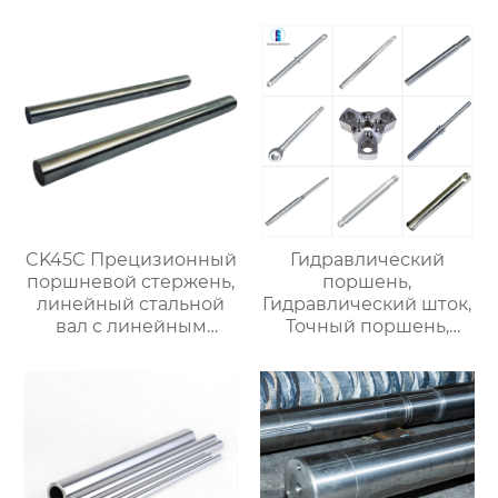
CK45C Прецизионный
Гидравлический
поршневой стержень,
поршень,
линейный стальной
Гидравлический шток,
вал с линейным
Точный поршень,
подшипником,
Индивидуальное
жесткий
изготовление,
хромированный
Прямые поставки с
полый вал $900/ton
завода. $700/ton