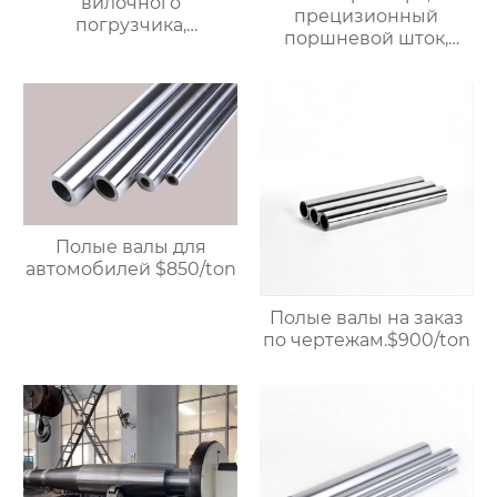
вилочного
прецизионный
погрузчика,
поршневой шток,
прецизионный
линейный стальной
поршневой шток,
вал, вал с линейными
линейный стальной
подшипниками,
вал, линейный
жесткий
подшипниковый вал,
хромированный
жесткий
полированный вал.
хромированный
Возможна
полированный вал,
индивидуальная
доступна
настройка, прямая
Полые валы для
кастомизация, прямая
продажа с завода.
автомобилей $850/ton
продажа с завода.
Полые валы на заказ
по чертежам.$900/ton