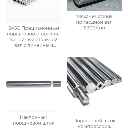
Механический
приводной вал
$900/ton
S45C Прецизионный
поршневой стержень,
линейный стальной
вал с линейным
подшипником,
жесткий
хромированный
полый вал $900/TON
Наклонный
Поршневой шток
поршневой шток
компрессора,