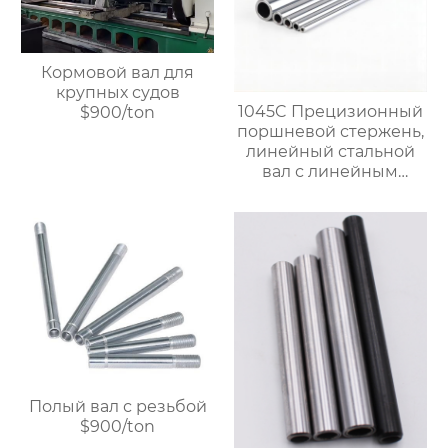
Кормовой вал для
крупных судов
1045C Прецизионный
$900/ton
поршневой стержень,
линейный стальной
вал с линейным
подшипником,
жесткий
хромированный
полый вал $900/ton
Полый вал с резьбой
$900/ton