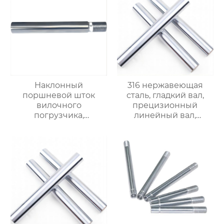
Наклонный
316 нержавеющая
поршневой шток
сталь, гладкий вал,
вилочного
прецизионный
погрузчика,
линейный вал,
прецизионный
стальной вал,
поршневой шток,
линейный
линейный стальной
подшипниковый вал,
вал, линейный
цельный
подшипниковый вал,
хромированный
жесткий
полый вал.$950/Ton
хромированный
полированный вал,
доступна
кастомизация, прямая