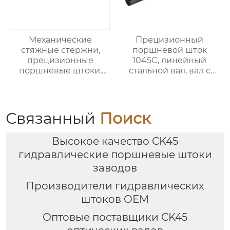
настройка, прямая
продажа с завода.
Механические
Прецизионный
стяжные стержни,
поршневой шток
прецизионные
1045C, линейный
поршневые штоки,
стальной вал, вал с
линейные стальные
линейными
валы, валы с
подшипниками,
линейными
жесткий
подшипниками,
хромированный
Связанный
Поиск
жесткие
полированный вал.
хромированные
$900/ton
Высокое качество CK45
полированные валы.
Возможна
гидравлические поршневые штоки
индивидуальная
заводов
настройка, прямая
продажа с завода.
Производители гидравлических
штоков OEM
Оптовые поставщики CK45