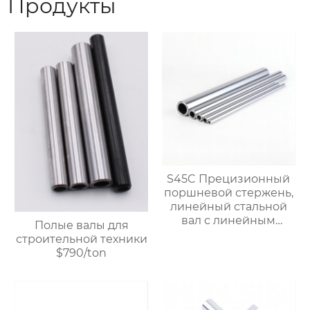
Продукты
S45C Прецизионный
поршневой стержень,
линейный стальной
вал с линейным
Полые валы для
подшипником,
строительной техники
жесткий
$790/ton
хромированный
полый вал $900/TON