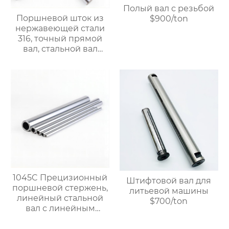
продажа с завода.
Полый вал с резьбой
Поршневой шток из
$900/ton
нержавеющей стали
316, точный прямой
вал, стальной вал
линейного
подшипника, полый и
цельный
хромированный вал.
$900/Ton
1045C Прецизионный
Штифтовой вал для
поршневой стержень,
литьевой машины
линейный стальной
$700/ton
вал с линейным
подшипником,
жесткий