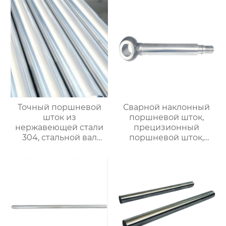
хромированный
полый вал $900/ton
Точный поршневой
Сварной наклонный
шток из
поршневой шток,
нержавеющей стали
прецизионный
304, стальной вал
поршневой шток,
линейного
линейный стальной
подшипника, полый и
вал, вал с линейными
полный
подшипниками,
хромированный вал.
жесткий
$900/Ton
хромированный
полированный вал.
Возможна
индивидуальная