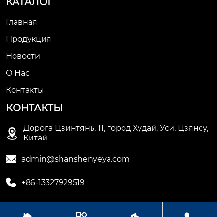
КАТАЛОГ
Главная
Продукция
Новости
О Нас
Контакты
КОНТАКТЫ
Дорога Цзинтянь, 11, город Худай, Уси, Цзянсу,

Китай

admin@shanshenyeya.com

+86-13327929519