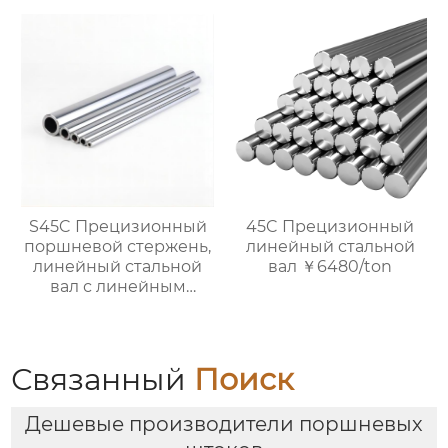
поршневой шток,
линейный стальной
вал, линейный
подшипниковый вал,
жесткий
хромированный
полированный вал,
доступна
кастомизация, прямая
продажа с завода.
S45C Прецизионный
45C Прецизионный
поршневой стержень,
линейный стальной
линейный стальной
вал ￥6480/ton
вал с линейным
подшипником,
жесткий
хромированный
полый вал $900/TON
Связанный
Поиск
Дешевые производители поршневых