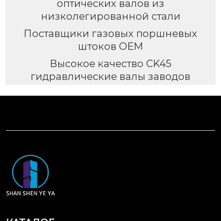
оптических валов из
низколегированной стали
Поставщики газовых поршневых
штоков OEM
Высокое качество CK45
гидравлические валы заводов