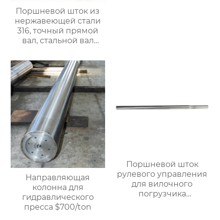
Поршневой шток из
нержавеющей стали
316, точный прямой
вал, стальной вал
линейного
подшипника, полый и
цельный
хромированный вал.
$900/Ton
Поршневой шток
рулевого управления
Направляющая
для вилочного
колонна для
погрузчика
гидравлического
грузоподъемностью 5
пресса $700/ton
тонн, прецизионный