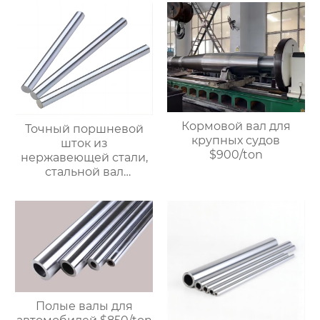
Кормовой вал для
Точный поршневой
крупных судов
шток из
$900/ton
нержавеющей стали,
стальной вал
линейного
подшипника, полый и
цельный
хромированный вал.
$900/Ton
Полые валы для