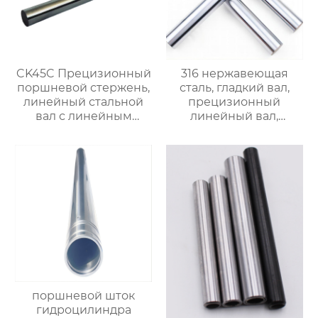
CK45C Прецизионный
316 нержавеющая
поршневой стержень,
сталь, гладкий вал,
линейный стальной
прецизионный
вал с линейным
линейный вал,
подшипником,
стальной вал,
жесткий
линейный
хромированный
подшипниковый вал,
полый вал $900/ton
цельный
хромированный
полый вал.$950/Ton
поршневой шток
гидроцилиндра