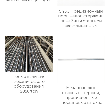
автомобилей $850/ton
S45C Прецизионный
поршневой стержень,
линейный стальной
вал с линейным
подшипником,
жесткий
хромированный
полый вал $900/TON
Полые валы для
механического
оборудования
Механические
$850/ton
стяжные стержни,
прецизионные
поршневые штоки,
линейные стальные