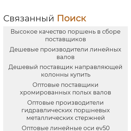
валы, валы с
линейными
подшипниками,
Связанный
Поиск
жесткие
хромированные
Высокое качество поршень в сборе
полированные валы.
Возможна
поставщиков
индивидуальная
Дешевые производители линейных
настройка, прямая
продажа с завода.
валов
Дешевый поставщик направляющей
колонны купить
Оптовые поставщики
хромированных полых валов
Оптовые производители
гидравлических поршневых
металлических стержней
Оптовые линейные оси ev50