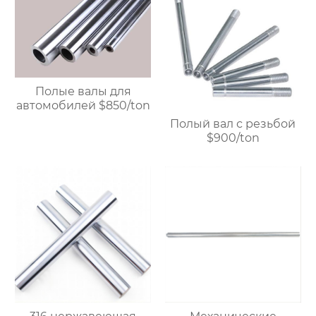
хромированный
полированный вал с
высокой жесткостью.
Возможность
индивидуального
заказа. Прямая
Полые валы для
продажа с завода.
автомобилей $850/ton
Полый вал с резьбой
$900/ton