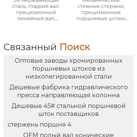
316 нержавеющая
Механические
сталь, гладкий вал,
стяжные стержни,
прецизионный
прецизионные
линейный вал,
поршневые штоки,
стальной вал,
линейные стальные
линейный
валы, валы с
подшипниковый вал,
линейными
цельный
подшипниками,
Связанный
Поиск
хромированный
жесткие
полый вал.$950/Ton
хромированные
Оптовые заводы хромированных
полированные валы.
Возможна
поршневых штоков из
индивидуальная
низколегированной стали
настройка, прямая
продажа с завода.
Дешевые фабрика гидравлического
пресса направляющая колонна
Дешевые 45# стальной поршневой
шток поставщиков
стержень поршня 4
OEM полый вал конические