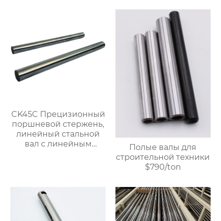
CK45C Прецизионный
поршневой стержень,
линейный стальной
вал с линейным
Полые валы для
подшипником,
строительной техники
жесткий
$790/ton
хромированный
полый вал $900/ton