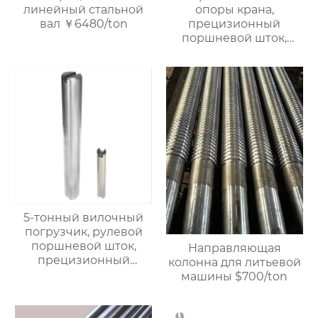
линейный стальной
опоры крана,
вал ￥6480/ton
прецизионный
поршневой шток,
линейный стальной
вал, линейный
подшипниковый вал,
жесткий
хромированный
полированный вал,
доступна
кастомизация, прямая
продажа с завода.
5-тонный вилочный
погрузчик, рулевой
поршневой шток,
Направляющая
прецизионный
колонна для литьевой
поршневой шток,
машины $700/ton
линейный стальной
вал с линейным
подшипником,