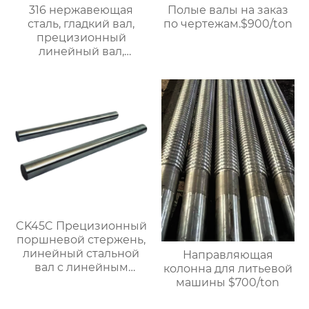
316 нержавеющая
Полые валы на заказ
сталь, гладкий вал,
по чертежам.$900/ton
прецизионный
линейный вал,
стальной вал,
линейный
подшипниковый вал,
цельный
хромированный
полый вал.$950/Ton
CK45C Прецизионный
поршневой стержень,
линейный стальной
Направляющая
вал с линейным
колонна для литьевой
подшипником,
машины $700/ton
жесткий
хромированный