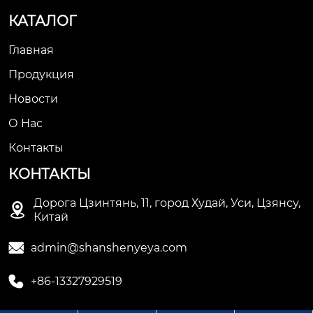
КАТАЛОГ
Главная
Продукция
Новости
О Нас
Контакты
КОНТАКТЫ
Дорога Цзинтянь, 11, город Худай, Уси, Цзянсу,

Китай

admin@shanshenyeya.com

+86-13327929519