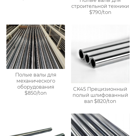
Полые валы для
линейного
строительной техники
подшипника, полый и
$790/ton
полный
хромированный вал.
$900/Ton
Полые валы для
механического
оборудования
CK45 Прецизионный
$850/ton
полый шлифованный
вал $820/ton