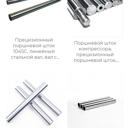
Прецизионный
Поршневой шток
поршневой шток
компрессора,
1045C, линейный
прецизионный
стальной вал, вал с
поршневой шток,
линейными
линейный стальной
подшипниками,
вал, вал с линейными
жесткий
подшипниками,
хромированный
жесткий
полированный вал.
хромированный
$900/ton
полированный вал.
Возможна
индивидуальная
настройка, прямая
продажа с завода.