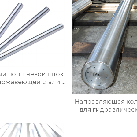
жесткий хромиров
полированны
вал.$850/Ton
ый поршневой шток
ержавеющей стали,
ьной вал линейного
шипника, полый и
Направляющая ко
ный хромированный
для гидравличес
вал. $900/Ton
пресса $700/to