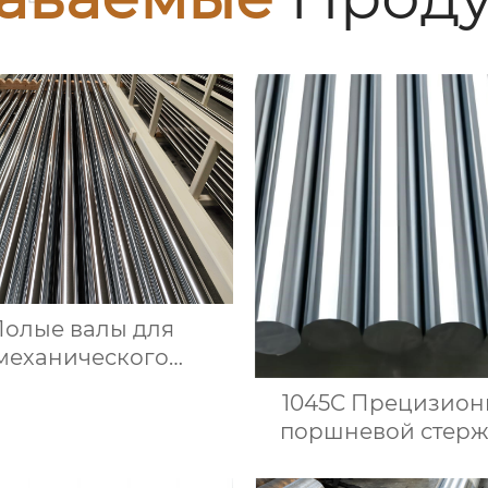
Полые валы для
механического
удования $850/ton
1045C Прецизио
поршневой стерж
линейный стальной
линейным подшипн