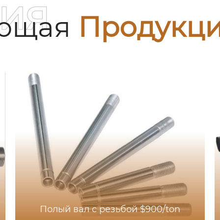
ия
ующая
Продукц
Полый вал с резьбой $900/ton