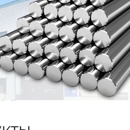
ые
кты