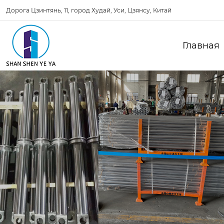
Дорога Цзинтянь, 11, город Худай, Уси, Цзянсу, Китай
Главная