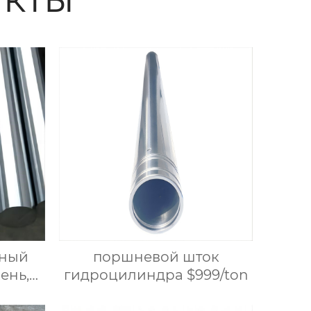
нный
поршневой шток
ень,
гидроцилиндра $999/ton
 вал с
иком,