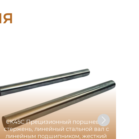
ия
CK45C Прецизионный поршневой
стержень, линейный стальной вал с
линейным подшипником, жесткий