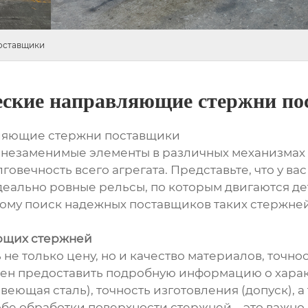
оставщики
ческие направляющие стержни п
вляющие стержни поставщики
езаменимые элементы в различных механизмах и 
овечность всего агрегата. Представьте, что у вас
еально ровные рельсы, по которым двигаются де
тому поиск надежных поставщиков таких стержне
ющих стержней
не только цену, но и качество материалов, точно
ен предоставить подробную информацию о харак
веющая сталь), точность изготовления (допуск), 
обе обработки поверхности стержней – это важно