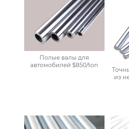
Полые валы для
автомобилей $850/ton
Точн
из н
стал
под
цель