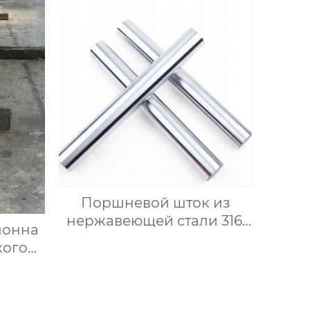
анный
й
Поршневой шток из
нержавеющей стали 316,
лонна
точный прямой вал,
кого
стальной вал линейного
n
подшипника, полый и
цельный хромированный