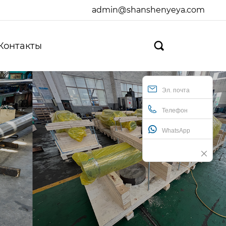
admin@shanshenyeya.com
Контакты

Эл. почта
Телефон
WhatsApp