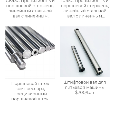
CK45C Прецизионный
1045C Прецизионный
поршневой стержень,
поршневой стержень,
линейный стальной
линейный стальной
вал с линейным
вал с линейным
подшипником,
подшипником,
жесткий
жесткий
хромированный
хромированный
полый вал $900/ton
полированный
вал.$850/Ton
Штифтовой вал для
Поршневой шток
литьевой машины
компрессора,
$700/ton
прецизионный
поршневой шток,
линейный стальной
вал, вал с линейными
подшипниками,