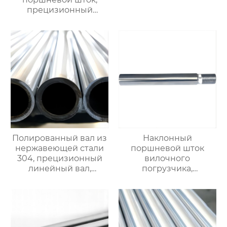
линейного
прецизионный
подшипника, полый и
поршневой шток,
цельный
линейный стальной
хромированный вал.
вал с линейным
$900/Ton
подшипником,
хромированный
полированный вал с
высокой жесткостью.
Возможность
индивидуального
заказа. Прямая
продажа с завода.
Полированный вал из
Наклонный
нержавеющей стали
поршневой шток
304, прецизионный
вилочного
линейный вал,
погрузчика,
стальной вал с
прецизионный
линейным
поршневой шток,
подшипником,
линейный стальной
хромированный
вал, линейный
полый вал $900/ton
подшипниковый вал,