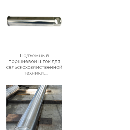
жесткий
хромированный
полированный вал.
Возможна
индивидуальная
настройка, прямая
продажа с завода.
Подъемный
поршневой шток для
сельскохозяйственной
техники,
прецизионный
поршневой шток,
линейный стальной
вал, вал с линейными
подшипниками,
жесткий
хромированный
полированный вал.
Возможна