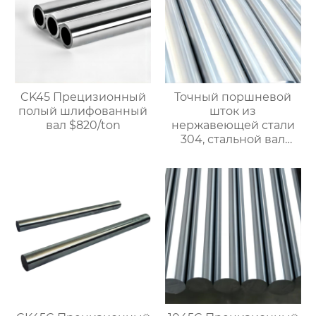
жесткий
хромированный
полированный вал,
доступна
кастомизация, прямая
продажа с завода.
CK45 Прецизионный
Точный поршневой
полый шлифованный
шток из
вал $820/ton
нержавеющей стали
304, стальной вал
линейного
подшипника, полый и
полный
хромированный вал.
$900/Ton